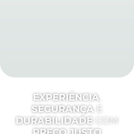
EXPERIÊNCIA
,
SEGURANÇA
E
DURABILIDADE
COM
PREÇO JUSTO