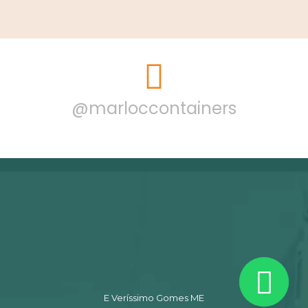
@marloccontainers
E Veríssimo Gomes ME