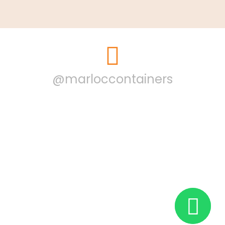
@marloccontainers
E Veríssimo Gomes ME