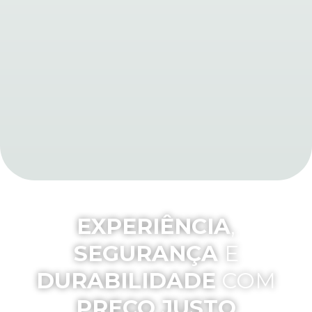
EXPERIÊNCIA
,
SEGURANÇA
E
DURABILIDADE
COM
PREÇO JUSTO