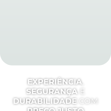
EXPERIÊNCIA
,
SEGURANÇA
E
DURABILIDADE
COM
PREÇO JUSTO