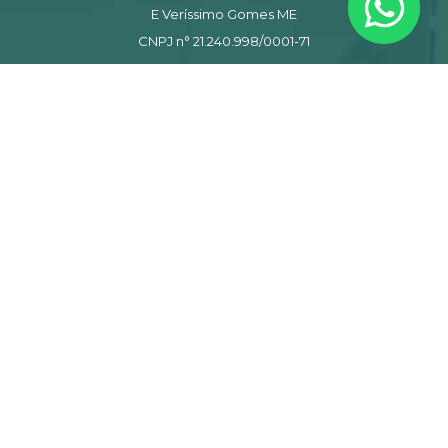
E Veríssimo Gomes ME
CNPJ n° 21.240.998/0001-71
LGPD
Política de Privacidade
Termos de Uso
Contato
(85) 3034. 3519
(85) 98724.1473
Estrada do Fio, n° 4200 – Timbú
CEP 61776-770 – Eusébio CE
marloc@marloc.com.br